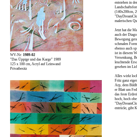
entstehen in de
Landschaftsfo
(140x200cm, 20
"DayDreamCloud
malerischen Qua
Jetzt hat die M
auch der Diagon
Bewegung gerat
schmalen Forme
ebenso auch spi
ist in diesem W
WV-Nr:
1989-02
Versenkung, Be
"Das Üppige und das Karge" 1989
leuchtende Ers
125 x 100 cm, Acryl auf Leinwand
gesehen im Lich
Privatbesitz
Alles wirkt loc
Fritz ganz eige
Arp, dem Bildha
er Blatt um Fed
das feste Erdre
hoch, hoch obe
"DayDreamClou
entrückt, gibt 