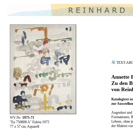
TEXT-AR
Annette P
Zu den B
von Rein
Katalogtext u
zur Ausstellu
Augenlust und 
Formationen, 
WV-Nr:
1975-71
Lebens, ohne je
"Eu 750808 A" Euböa 1975
der Malerei von
77 x 57 cm, Aquarell