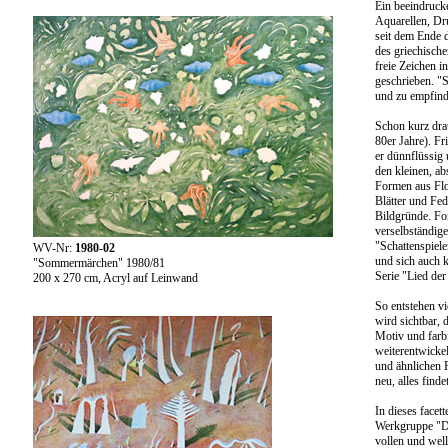
Ein beeindruck
Aquarellen, Dru
seit dem Ende 
des griechische
freie Zeichen i
geschrieben. "
und zu empfind
Schon kurz dra
80er Jahre). Fr
er dünnflüssig 
den kleinen, a
Formen aus Flo
Blätter und Fede
Bildgründe. Fo
verselbständig
"Schattenspiele
WV-Nr:
1980-02
und sich auch 
"Sommermärchen" 1980/81
Serie "Lied der
200 x 270 cm, Acryl auf Leinwand
So entstehen vi
wird sichtbar, 
Motiv und farb
weiterentwicke
und ähnlichen 
neu, alles finde
In dieses facet
Werkgruppe "D
vollen und wel