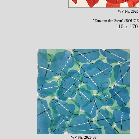
WV-Nr:
2020
"Tanz um den Stern" (ROUG
110 x 170
WV-Nr:
2020-33