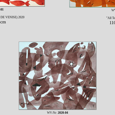
-01
WV
E DE VENISE) 2020
"All T
 cm
11
WV-Nr:
2020-04