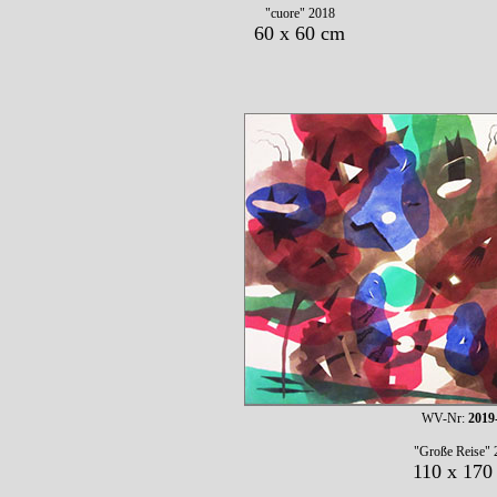
"cuore" 2018
60 x 60 cm
WV-Nr:
2019
"Große Reise" 
110 x 170