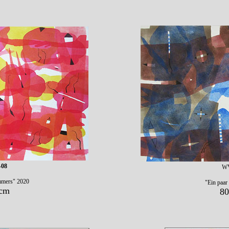
-08
WV
mmers" 2020
"Ein paar
 cm
80