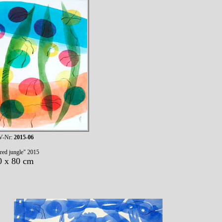
-Nr:
2015-06
red jungle" 2015
0 x 80 cm