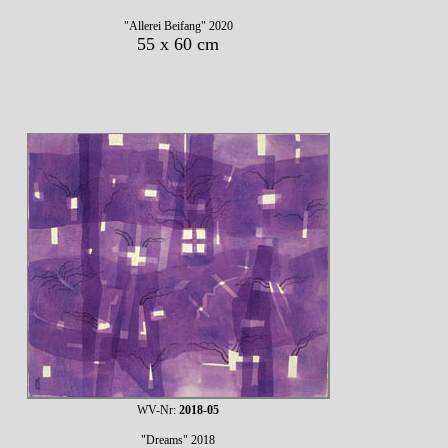
"Allerei Beifang" 2020
55 x 60 cm
WV-Nr:
2018-05
"Dreams" 2018