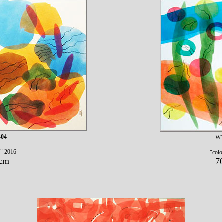
-04
WV
u" 2016
"colo
 cm
7