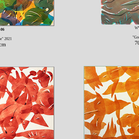
WV
-06
"Gr
or" 2021
7
 cm