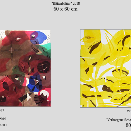
"Blütenblätter" 2018
60 x 60 cm
-07
WV
2019
"Verborgene Scha
 cm
80