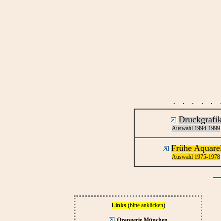
· · · · ·
Druckgrafi
Auswahl 1994-1999
Frühe Aquare
Auswahl 1975-1978
Links
(bitte anklicken)
Orangerie München