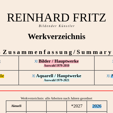
REINHARD FRITZ
B i l d e n d e r K ü n s t l e r
Werkverzeichnis
Z u s a m m e n f a s s u n g / S u m m a r y
 ·
k
Bilder / Hauptwerke
Auswahl 1979-2010
lle
Aquarell / Hauptwerke
A
Auswahl 1979-2021
Werkverzeichnis: alle Arbeiten nach Jahren geordnet
*2027
2026
Aktuell